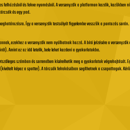
 felhúzásból és fekve nyomásból. A versenyzők a platformon kezdik, kezükben nin
tárcsák és egy pad.
eghatározásra. Így a versenyzők testsúlyát figyelembe vesszük a pontozás során.
annak, ezekhez a versenyzők nem nyúlhatnak hozzá. A bíró jelzésére a versenyzők el
órát). Amint ez az idő letelik, bele lehet kezdeni a gyakorlatokba.
 tetszőleges számban és sorrendben kísérelhetik meg a gyakorlatok végrehajtását. 
 (kivételt képez a spotter). A tárcsák felrakásában segíthetnek a csapattagok. Ké