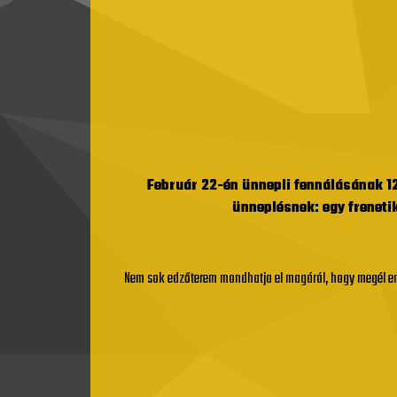
Február 22-én ünnepli fennálásának 12
ünneplésnek: egy freneti
Nem sok edzőterem mondhatja el magáról, hogy megél enny