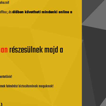
ehozni!
affhoz, és
élőben követheti mindenki online a
ban
részesülnek majd a
mertetünk!
 remek felmérést biztosítanának maguknak!
.)