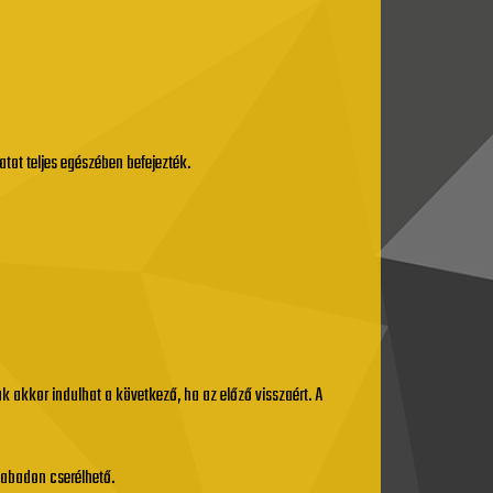
tot teljes egészében befejezték.
sak akkor indulhat a következő, ha az előző visszaért. A
szabadon cserélhető.