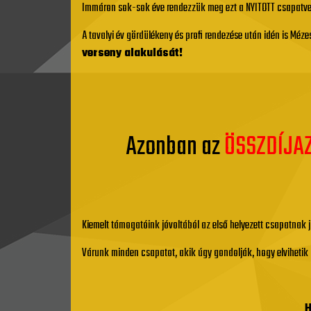
Immáron sok-sok éve rendezzük meg ezt a NYITOTT csapatvers
A tavalyi év gördülékeny és profi rendezése után idén is Méz
verseny alakulását!
Azonban az
ÖSSZDÍJAZÁ
Kiemelt támogatóink jóvoltából az első helyezett csapatnak 
Várunk minden csapatot, akik úgy gondolják, hogy elvihetik 
H