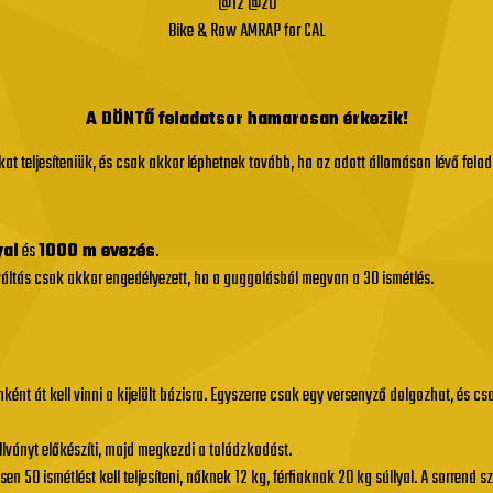
@12 @20
Bike & Row AMRAP for CAL
A DÖNTŐ feladatsor hamarosan érkezik!
t teljesíteniük, és csak akkor léphetnek tovább, ha az adott állomáson lévő felada
yal
és
1000 m evezés
.
váltás csak akkor engedélyezett, ha a guggolásból megvan a 30 ismétlés.
nként át kell vinni a kijelölt bázisra. Egyszerre csak egy versenyző dolgozhat, és c
lványt előkészíti, majd megkezdi a tolódzkodást.
n 50 ismétlést kell teljesíteni, nőknek 12 kg, férfiaknak 20 kg súllyal. A sorrend 