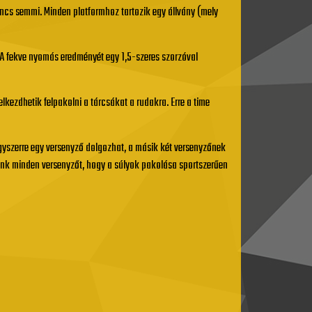
cs semmi. Minden platformhoz tartozik egy állvány (mely
 A fekve nyomás eredményét egy 1,5-szeres szorzóval
kezdhetik felpakolni a tárcsákat a rudakra. Erre a time
Egyszerre egy versenyző dolgozhat, a másik két versenyzőnek
rünk minden versenyzőt, hogy a súlyok pakolása sportszerűen