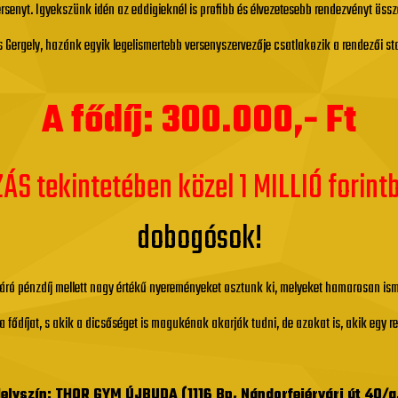
enyt. Igyekszünk idén az eddigieknél is profibb és élvezetesebb rendezvényt össz
es Gergely, hazánk egyik legelismertebb versenyszervezője csatlakozik a rendezői st
A fődíj: 300.000,- Ft
S tekintetében közel 1 MILLIÓ forint
dobogósok!
járó pénzdíj mellett nagy értékű nyereményeket osztunk ki, melyeket hamarosan is
a fődíjat, s akik a dicsőséget is magukénak akarják tudni, de azokat is, akik egy
elyszín: THOR GYM ÚJBUDA (1116 Bp, Nándorfejérvári út 40/a