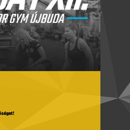
őséget!