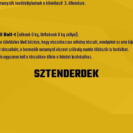
rsenyzők továbbléphetnek a következő 3. állomásra.
l Ball-t
(nőknek 6 kg, férfiaknak 9 kg súllyal).
l a túloldalon lévő bázisra, hogy visszahozzon néhány tárcsát, amelyeket az erre kije
a tárcsákért, a harmadik versenyző viszont szükség esetén többször is fordulhat.
s egyszerre kell a tárcsákon állnia a feladat lezárásához.
SZTENDERDEK