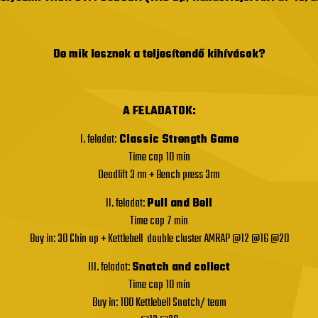
De mik lesznek a teljesítendő kihívások?
A FELADATOK:
I. feladat:
Classic Strength Game
Time cap 10 min
Deadlift 3 rm + Bench press 3rm
II. feladat:
Pull and Bell
Time cap 7 min
Buy in: 30 Chin up + Kettlebell double cluster AMRAP @12 @16 @20
III. feladat:
Snatch and collect
Time cap 10 min
Buy in: 100 Kettlebell Snatch/ team