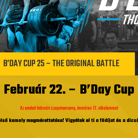
B’DAY CUP 25 – THE ORIGINAL BATTLE
Február 22. – B’Day Cup
Az eredeti februári csapatverseny, immáron 12. alkalommal
első komoly megmérettetése! Vigyétek el ti a fődíjat és a dics