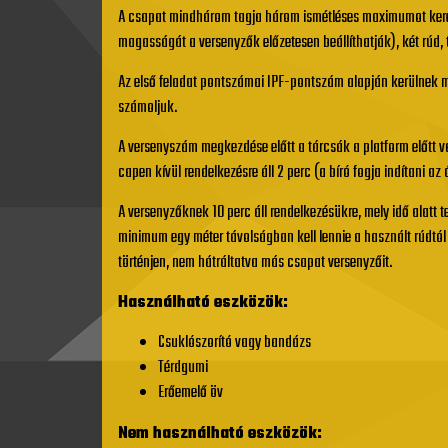
A csapat mindhárom tagja három ismétléses maximumot keres
magasságát a versenyzők előzetesen beállíthatják), két rúd, 
Az első feladat pontszámai IPF-pontszám alapján kerülnek m
számoljuk.
A versenyszám megkezdése előtt a tárcsák a platform előtt v
capen kívül rendelkezésre áll 2 perc (a bíró fogja indítani az 
A versenyzőknek 10 perc áll rendelkezésükre, mely idő alatt
minimum egy méter távolságban kell lennie a használt rúdtól
történjen, nem hátráltatva más csapat versenyzőit.
Használható eszközök:
Csuklószorító vagy bandázs
Térdgumi
Erőemelő öv
Nem használható eszközök: