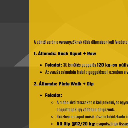
A döntő során a versenyzőknek több állomáson kell feladatoka
1. Állomás: Back Squat + Row
Feladat:
30 ismétlés guggolás
120 kg-os súll
Az evezés szimultán indul a guggolással, azonban a 
2. Állomás: Plate Walk + Dip
Feladat:
A rúdon lévő tárcsákat le kell pakolni, és egye
csapattagok így váltóban dolgoznak.
Eközben a csapat másik része a tolódzkodó ál
50 Dip @12/20 kg:
csapatszinten összese