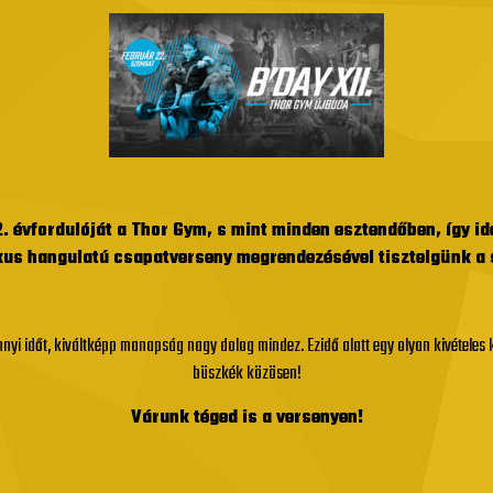
. évfordulóját a Thor Gym, s mint minden esztendőben, így i
kus hangulatú csapatverseny megrendezésével tisztelgünk a
i időt, kiváltképp manapság nagy dolog mindez. Ezidő alatt egy olyan kivételes 
büszkék közösen!
Várunk téged is a versenyen!