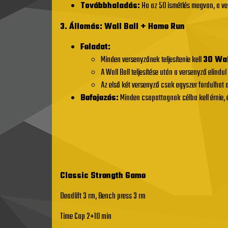
Továbbhaladás:
Ha az 50 ismétlés megvan, a ve
3. Állomás: Wall Ball + Home Run
Feladat:
Minden versenyzőnek teljesítenie kell
30 Wal
A Wall Ball teljesítése után a versenyző elindu
Az első két versenyző csak egyszer fordulhat 
Befejezés:
Minden csapattagnak célba kell érnie, é
Classic Strength Game
Deadlift 3 rm, Bench press 3 rm
Time Cap 2+10 min