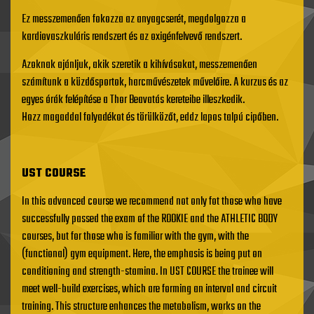
Ez messzemenően fokozza az anyagcserét, megdolgozza a
kardiovaszkuláris rendszert és az oxigénfelvevő rendszert.
Azoknak ajánljuk, akik szeretik a kihívásokat, messzemenően
számítunk a küzdősportok, harcművészetek művelőire. A kurzus és az
egyes órák felépítése a Thor Beavatás kereteibe illeszkedik.
Hozz magaddal folyadékot és törülközőt, eddz lapos talpú cipőben.
UST COURSE
In this advanced course we recommend not only fot those who have
successfully passed the exam of the ROOKIE and the ATHLETIC BODY
courses, but for those who is familiar with the gym, with the
(functional) gym equipment. Here, the emphasis is being put on
conditioning and strength-stamina. In UST COURSE the trainee will
meet well-build exercises, which are forming an interval and circuit
training. This structure enhances the metabolism, works on the