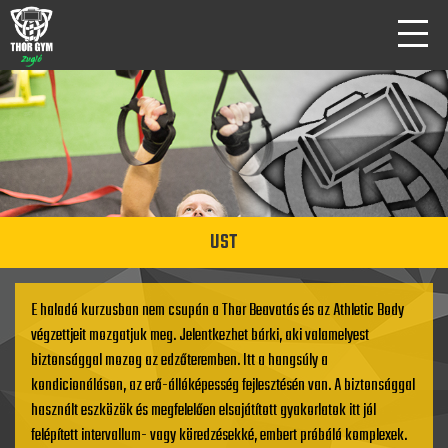
UST
E haladó kurzusban nem csupán a Thor Beavatás és az Athletic Body
végzettjeit mozgatjuk meg. Jelentkezhet bárki, aki valamelyest
biztonsággal mozog az edzőteremben. Itt a hangsúly a
kondicionáláson, az erő-állóképesség fejlesztésén van. A biztonsággal
használt eszközök és megfelelően elsajátított gyakorlatok itt jól
felépített intervallum- vagy köredzésekké, embert próbáló komplexek.