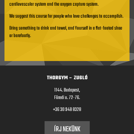
cardiovascular system and the oxygen capture system.
We suggest this course for people who love challenges to accomplish.
Bring something to drink and towel, and Yourself in a flat-footed shoe
or barefootly.
THORGYM – ZUGLÓ
1144. Budapest,
Füredi u. 72-76.
+36 30 948 8328
ÍRJ NEKÜNK