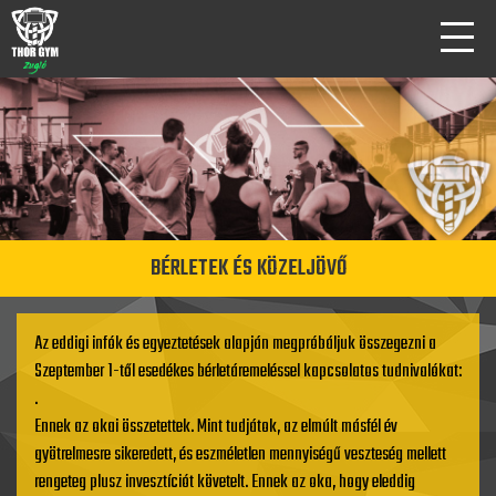
BÉRLETEK ÉS KÖZELJÖVŐ
Az eddigi infók és egyeztetések alapján megpróbáljuk összegezni a
Szeptember 1-től esedékes bérletáremeléssel kapcsolatos tudnivalókat:
.
Ennek az okai összetettek. Mint tudjátok, az elmúlt másfél év
gyötrelmesre sikeredett, és eszméletlen mennyiségű veszteség mellett
rengeteg plusz invesztíciót követelt. Ennek az oka, hogy eleddig