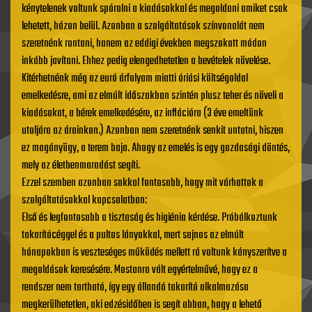
kénytelenek voltunk spórolni a kiadásokkal és megoldani amiket csak
lehetett, házon belül. Azonban a szolgáltatások színvonalát nem
szeretnénk rontani, hanem az eddigi években megszokott módon
inkább javítani. Ehhez pedig elengedhetetlen a bevételek növelése.
Kitérhetnénk még az euró árfolyam miatti óriási költségoldal
emelkedésre, ami az elmúlt időszakban szintén plusz teher és növeli a
kiadásokat, a bérek emelkedésére, az inflációra (3 éve emeltünk
utoljára az árainkon.) Azonban nem szeretnénk senkit untatni, hiszen
ez magányügy, a terem baja. Ahogy az emelés is egy gazdasági döntés,
mely az életbenmaradást segíti.
Ezzel szemben azonban sokkal fontosabb, hogy mit várhattok a
szolgáltatásokkal kapcsolatban:
Első és legfontosabb a tisztaság és higiénia kérdése. Próbálkoztunk
takarítócéggel és a pultos lányokkal, mert sajnos az elmúlt
hónapokban is veszteséges működés mellett rá voltunk kányszerítve a
megoldások keresésére. Mostanra vált egyértelművé, hogy ez a
rendszer nem tartható, így egy állandó takarító alkalmazása
megkerülhetetlen, aki edzésidőben is segít abban, hogy a lehető