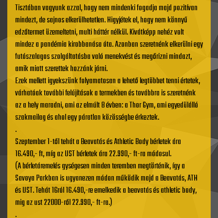
Tisztában vagyunk azzal, hogy nem mindenki fogadja majd pozitívan
mindezt, de sajnos elkerülhetetlen. Higyjétek el, hogy nem könnyű
edzőtermet üzemeltetni, multi háttér nélkül. Kivátképp nehéz volt
mindez a pandémia kirobbanása óta. Azonban szeretnénk elkerülni egy
futószalagos szolgáltatásba való menekvést és megőrizni mindazt,
amik miatt szerettek hozzánk járni.
Ezek mellett igyekszünk folyamatosan a lehető legtöbbet tenni értetek,
várhatóak további felújítások a termekben és továbbra is szeretnénk
az a hely maradni, ami az elmúlt 8 évben: a Thor Gym, ami egyedülálló
szakmailag és ahol egy páratlan közösségbe érkeztek.
.
Szeptember 1-től tehát a Beavatás és Athletic Body bérletek ára
16.490,- ft, míg az UST bérletek ára 22.990,- ft-ra módosul.
(A bérletáremelés gységesen minden teremben megtörténik, így a
Savoya Parkban is ugyanezen módon működik majd a Beavatás, ATH
és UST. Tehát 16ról 16.490,-re emelkedik a beavatás és athletic body,
mig az ust 22000-ről 22.990,- ft-ra.)
.