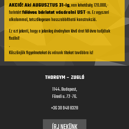
AKCIÓ! Aki AUGUSZTUS 31-ig
, van lehetőség 120.000,-
forintért
féléves bérletet vásárolni UST
-re. Ez egyszeri
alkalommal, tetszőlegesen hosszabbítható konstrukció.
Ez azt jelenti, hogy a jelenleg érvényben lévő árat fél évre tudjátok
fixálni!
.
Köszönjük figyelmeteket és várunk titeket továbbra is!
THORGYM – ZUGLÓ
1144. Budapest,
Füredi u. 72-76.
+36 30 948 8328
ÍRJ NEKÜNK