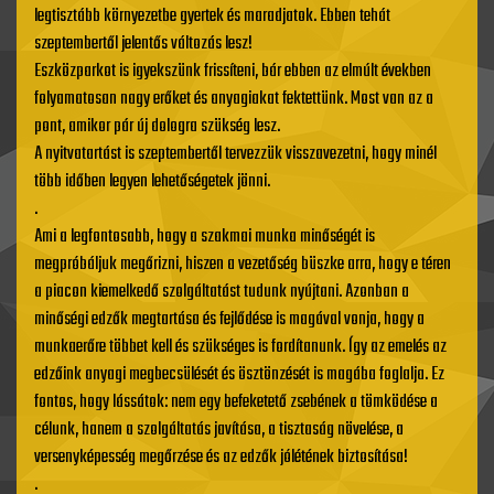
legtisztább környezetbe gyertek és maradjatok. Ebben tehát
szeptembertől jelentős változás lesz!
Eszközparkot is igyekszünk frissíteni, bár ebben az elmúlt években
folyamatosan nagy erőket és anyagiakat fektettünk. Most van az a
pont, amikor pár új dologra szükség lesz.
A nyitvatartást is szeptembertől tervezzük visszavezetni, hogy minél
több időben legyen lehetőségetek jönni.
.
Ami a legfontosabb, hogy a szakmai munka minőségét is
megpróbáljuk megőrizni, hiszen a vezetőség büszke arra, hogy e téren
a piacon kiemelkedő szolgáltatást tudunk nyújtani. Azonban a
minőségi edzők megtartása és fejlődése is magával vonja, hogy a
munkaerőre többet kell és szükséges is fordítanunk. Így az emelés az
edzőink anyagi megbecsülését és ösztönzését is magába foglalja. Ez
fontos, hogy lássátok: nem egy befeketető zsebének a tömködése a
célunk, hanem a szolgáltatás javítása, a tisztaság növelése, a
versenyképesség megőrzése és az edzők jólétének biztosítása!
.