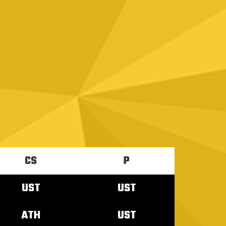
CS
P
UST
UST
ATH
UST