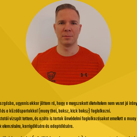
zgásba, ugyanis ekkor jöttem rá, hogy a megszokott életvitelem nem vezet jó irány
 és a küzdősportokkal (muay thai, boksz, kick boksz) foglalkozni.
atói vizsgát tettem, és azóta is tartok önvédelmi foglalkozásokat emellett a muay 
k elemzésére, korrigálására és adaptálására.