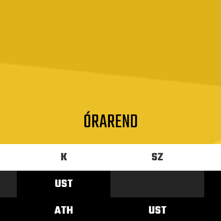
ÓRAREND
K
SZ
UST
ATH
UST