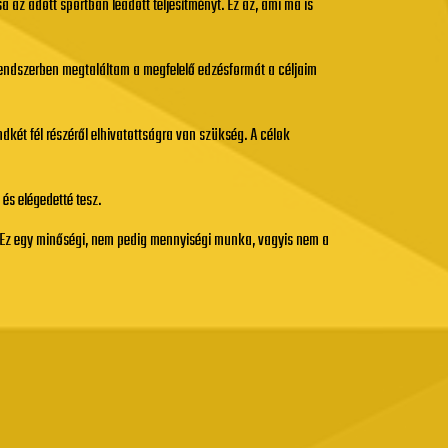
 az adott sportban leadott teljesítményt. Ez az, ami ma is
 rendszerben megtaláltam a megfelelő edzésformát a céljaim
ét fél részéről elhivatottságra van szükség. A célok
és elégedetté tesz.
. Ez egy minőségi, nem pedig mennyiségi munka, vagyis nem a