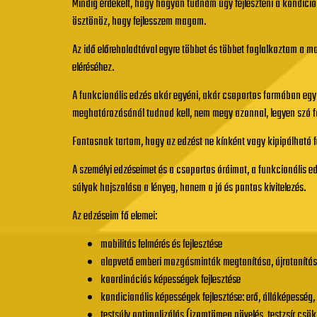
Mindig érdekelt, hogy hogyan tudnám úgy fejleszteni a kondicion
ösztönöz, hogy fejlesszem magam.
Az idő előrehaladtával egyre többet és többet foglalkoztam a m
eléréséhez.
A funkcionális edzés akár egyéni, akár csoportos formában egy
meghatározásánál tudnod kell, nem megy azonnal, legyen szó fog
Fontosnak tartom, hogy az edzést ne kínként vagy kipipálható fe
A személyi edzéseimet és a csoportos óráimat, a funkcionális 
súlyok hajszolása a lényeg, hanem a jó és pontos kivitelezés.
Az edzéseim fő elemei:
mobilitás felmérés és fejlesztése
alapvető emberi mozgásminták megtanítása, újratanítás
koordinációs képességek fejlesztése
kondicionális képességek fejlesztése: erő, állóképesség
testsúly optimalizálás (izomtömeg növelés, testzsír csö