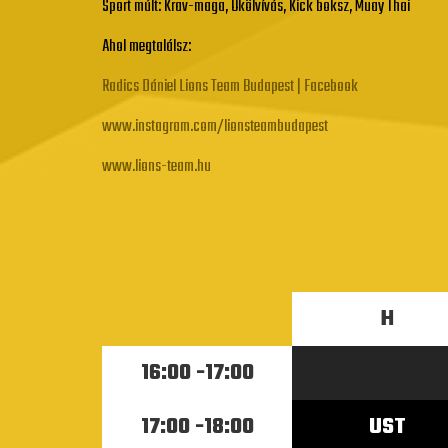
Sport múlt: Krav-maga, Ökölvívás, Kick boksz, Muay Thai
Ahol megtalálsz:
Radics Dániel Lions Team Budapest | Facebook
www.instagram.com/lionsteambudapest
www.lions-team.hu
H
16:00 -17:00
17:00 -18:00
UST