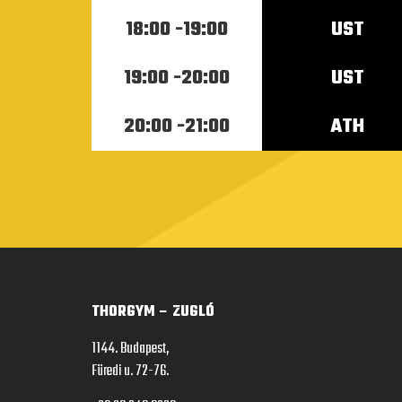
18:00 -19:00
UST
19:00 -20:00
UST
20:00 -21:00
ATH
THORGYM – ZUGLÓ
1144. Budapest,
Füredi u. 72-76.