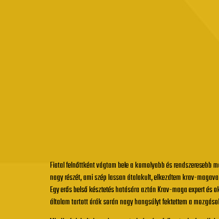
Fiatal felnőttként vágtam bele a komolyabb és rendszeresebb mo
nagy részét, ami szép lassan átalakult, elkezdtem krav-magaval
Egy erős belső késztetés hatására aztán Krav-maga expert és okt
általam tartott órák során nagy hangsúlyt fektettem a mozgáso