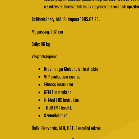
az edzések tervezettek és az egyénekhez vannak igazítv
Születési hely, idő: Budapest 1985.07.25.
Magasság: 182 cm
Súly: 86 kg
Végzettségeim:
Krav-maga Global civil instruktor
VIP protection course,
Fitness instruktor
GFM 1 instruktor
R-Med TRX instruktor
THOR FMT level 1.
Személyi edző
Órák: Beavatás, ATH, UST, Személyi edzés