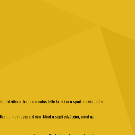
ba. Edzőtermi kondicionálás tette ki ekkor a sportra szánt időm
thait a mai napig is űzöm. Mind a saját edzéseim, mind az