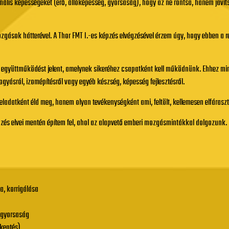
ális képességeket (erő, állóképesség, gyorsaság), hogy az ne rontsa, hanem javítsa
ozgások hátterével. A Thor FMT I.-es képzés elvégzésével érzem úgy, hogy ebben a
 együttműködést jelent, amelynek sikeréhez csapatként kell működnünk. Ehhez mindk
yásról, izomépítésről vagy egyéb készség, képesség fejlesztésről.
ladatként éld meg, hanem olyan tevékenységként ami, feltölt, kellemesen elfáraszt 
edzés elvei mentén építem fel, ahol az alapvető emberi mozgásmintákkal dolgozunk
a, korrigálása
, gyorsaság
kkentés)