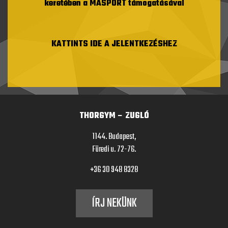
keretében a MASPORT támogatásával
KATTINTS IDE A JELENTKEZÉSHEZ
THORGYM – ZUGLÓ
1144. Budapest,
Füredi u. 72-76.
+36 30 948 8328
ÍRJ NEKÜNK