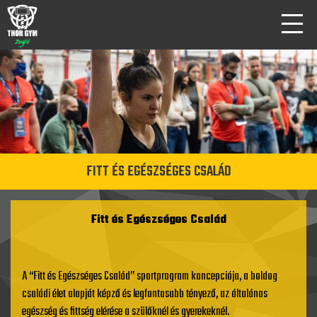
FITT ÉS EGÉSZSÉGES CSALÁD
Fitt és Egészséges Család
A “Fitt és Egészséges Család” sportprogram koncepciója, a boldog
családi élet alapját képző és legfontosabb tényező, az általános
egészség és fittség elérése a szülőknél és gyerekeknél.