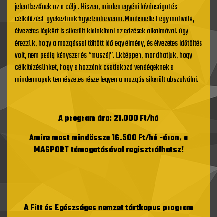
jelentkezőnek az a célja. Hiszen, minden egyéni kívánságot és
célkitűzést igyekeztünk figyelembe venni. Mindemellett egy motiváló,
élvezetes légkört is sikerült kialakítani az edzések alkalmával. úgy
érezzük, hogy a mozgással töltött idő egy élmény, és élvezetes időtöltés
volt, nem pedig kényszer és “muszáj”. Ekképpen, mondhatjuk, hogy
célkitűzésünket, hogy a hozzánk csatlakozó vendégeknek a
mindennapok természetes része legyen a mozgás sikerült abszolválni.
A program ára: 21.000 Ft/hó
Amire most mindössze 16.500 Ft/hó -áron, a
MASPORT támogatásával regisztrálhatsz!
A
Fitt és Egészséges nemzet tártkapus program