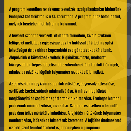
A program keretében rendszeres testedzési szolgáltatásokat hirdettünk
Budapest két területén is a XI. kerületben. A program húsz héten át tart,
melynek keretében heti három alkalommal.
A tervezet szerint szervezett, átlátható formában, kiváló szakmai
felügyelet mellett, az egészségre pozitív hatással bíró testmozgási
lehetőséget és az ahhoz kapcsolódó szolgáltatásokat kínáltunk.
Alapelveink a következők voltak: Higiénikus, tiszta, rendezett
környezetben, képesített, elismert szakemberek által tartott tréningek,
mindez az edző kollégáink folyamatos reedukációja mellett.
Az edzéseken nagy izomcsoportok erősítése, egyensúly fejlesztése,
sérülések kockázatának minimalizálása. A mindennapi életet
megkönnyítő és segítő mozgásformák alkalmazása. Esetleges korábbi
problémák minimalizálása, orvoslása. Szerencsés esetben a fennálló
probléma teljes mértékű eliminálása. A fejlődés mértékének folyamatos
monitorozása, időszakos felmérések keretében. A fejlődés értelmezhető
az elért szint fenntartásaként is, amennyiben a programra