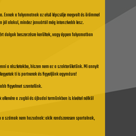
ára. Ennek a folyamatnak az első lépcsője megvolt és örömmel
en jól alakul, mindez januártól még intenzívebb lesz.
 kért dolgok beszerzésre kerültek, vagy éppen folyamatban
nni a részletekbe, hiszen nem ez a szakterületünk. Mi annyit
gyetek ti is partnerek és figyeljünk egymásra!
yobb figyelmet szentelünk.
llenére a zuglói és újbudai termünkben is kivétel nélkül
en a számok nem hazudnak: akik rendszeresen sportolnak,