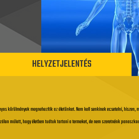
HELYZETJELENTÉS
yos körülmények megnehezítik az életünket. Nem kell senkinek ecsetelni, hiszen,
szálon múlott, hogy életben tudtuk tartani a termeket, de nem szeretnénk panaszko