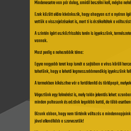
Mindenesetre van pár dolog, amiről beszélni kell, mégha nehéz
Ezek között előre kívánkozik, hogy ahogyan azt a nyáron ígé
vettük a visszajelzéseket is, mert ti is érzékeltétek a változ
A szintén ígért eszközfrissítés terén is igyekszünk, termész
vannak.
Most pedig a nehezebbik téma:
Egyre nagyobb teret kap ismét a sajtóban a vírus körüli herc
tehetünk, hogy a lehető legmesszebbmenőkig igyekszünk felké
A termekben kikészítve vár a fertőtlenítő és törlőpapír, mel
Végeztünk egy felmérést is, mely talán jelentős lehet: azon
minden pultosunk és edzőnk legalább kettő, de több esetben 
Bízunk abban, hogy nem történik változás a mindennapjaink
jóval ellenállóbb a szervezetük!