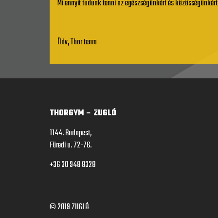
Mi ennyit tudunk tenni az egészségünkért és közösségünkért!
Üdv, Thor team
THORGYM – ZUGLÓ
1144. Budapest,
Füredi u. 72-76.
+36 30 948 8328
© 2019
ZUGLÓ