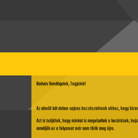
Kedves Vendégeink, Tagjaink!
Az elmúlt két évben sajnos hozzászoktunk ahhoz, hogy bizon
Azt is tudjátok, hogy minket is megviseltek a bezárások, haj
reméljük ez a folyamat már nem törik meg újra.