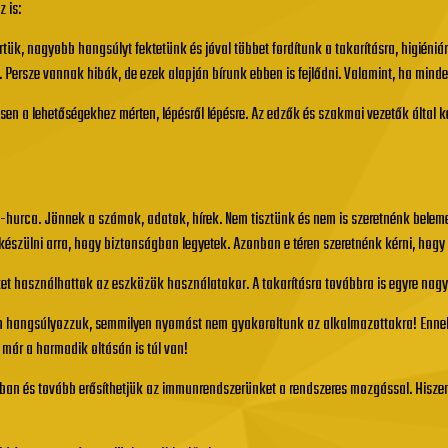
 is:
rtük, nagyobb hangsúlyt fektetünk és jóval többet fordítunk a takarításra, higiéni
ást. Persze vannak hibák, de ezek alapján bírunk ebben is fejlődni. Valamint, ha mind
etesen a lehetőségekhez mérten, lépésről lépésre. Az edzők és szakmai vezetők által
e-hurca. Jönnek a számok, adatok, hírek. Nem tisztünk és nem is szeretnénk beleme
szülni arra, hogy biztonságban legyetek. Azonban e téren szeretnénk kérni, hogy le
yeket használhattok az eszközök használatakor. A takarításra továbbra is egyre nag
ban hangsúlyozzuk, semmilyen nyomást nem gyakoroltunk az alkalmazottakra! Ennek e
már a harmadik oltásán is túl van!
ban és tovább erősíthetjük az immunrendszerünket a rendszeres mozgással. Hisz