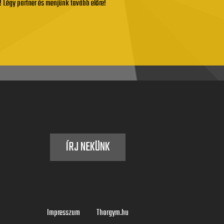
 Légy partner és menjünk tovább előre!
ÍRJ NEKÜNK
Impresszum
Thorgym.hu