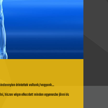
 mindannyian érintettek voltunk/vagyunk…
dni, hiszen végre elkezdett minden egyenesbe jönni és