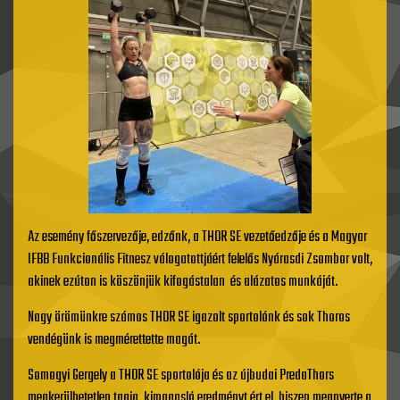
Az esemény főszervezője, edzőnk, a THOR SE vezetőedzője és a Magyar
IFBB Funkcionális Fitnesz válogatottjáért felelős Nyárasdi Zsombor volt,
akinek ezúton is köszönjük kifogástalan és alázatos munkáját.
Nagy örömünkre számos THOR SE igazolt sportolónk és sok Thoros
vendégünk is megmérettette magát.
Somogyi Gergely a THOR SE sportolója és az újbudai PredaThors
megkerülhetetlen tagja, kimagasló eredményt ért el, hiszen megnyerte a