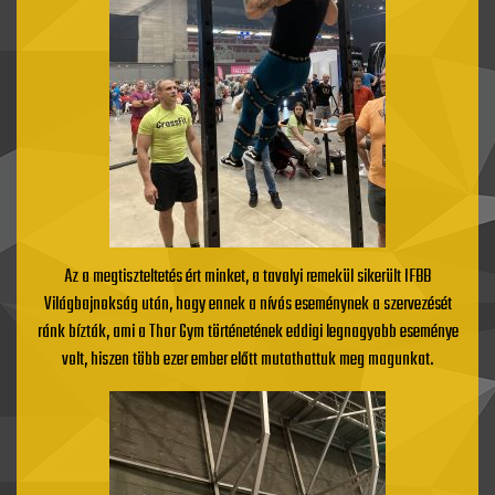
Az a megtiszteltetés ért minket, a tavalyi remekül sikerült IFBB
Világbajnokság után, hogy ennek a nívós eseménynek a szervezését
ránk bízták, ami a Thor Gym történetének eddigi legnagyobb eseménye
volt, hiszen több ezer ember előtt mutathattuk meg magunkat.