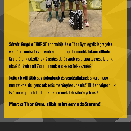
Sárvári Gergő a THOR SE sportolója és a Thor Gym egyik legrégebbi
vendége, óriási küzdelemben a dobogó harmadik fokára állhatott fel.
Gratulálunk edzőjének Szentes Balázsnak és a sportegyesületünk
részéről Nyárasdi Zsombornak a sikeres felkészítésért.
Rajtuk kívül több sportolónknak és vendégünknek sikerült egy
nemzetközi és igencsak erős mezőnyben, az első 10-ben végezniük.
Ezúton is gratulálunk nektek a remek teljesítményekhez!
Mert a Thor Gym, több mint egy edzőterem!