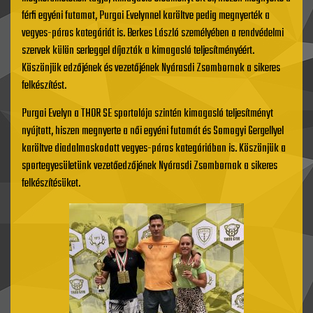
férfi egyéni futamot, Purgai Evelynnel karöltve pedig megnyerték a
vegyes-páros kategóriát is. Berkes László személyében a rendvédelmi
szervek külön serleggel díjazták a kimagasló teljesítményéért.
Köszönjük edzőjének és vezetőjének Nyárasdi Zsombornak a sikeres
felkészítést.
Purgai Evelyn a THOR SE sportolója szintén kimagasló teljesítményt
nyújtott, hiszen megnyerte a női egyéni futamát és Somogyi Gergellyel
karöltve diadalmaskodott vegyes-páros kategóriában is. Köszönjük a
sportegyesületünk vezetőedzőjének Nyárasdi Zsombornak a sikeres
felkészítésüket.