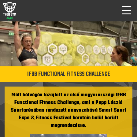
IFBB FUNCTIONAL FITNESS CHALLENGE
Múlt hétvégén lezajlott az első magyarországi IFBB
Functional Fitness Challenge, ami a Papp László
Sportarénában rendezett nagyszabású Smart Sport
Expo & Fitness Festival keretein belül került
megrendezésre.