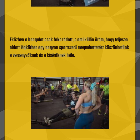
Eközben a hangulat csak fokozódott, s ami külön öröm, hogy teljesen
oldott légkörben egy nagyon sportszerű megmérettetést köszönhetünk
a versenyzőknek és a kísérőknek hála.