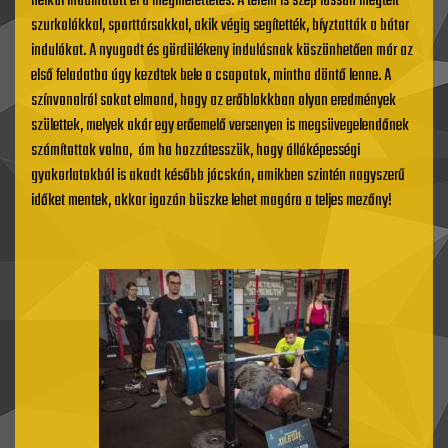
nélkül indulhatott el a megmérettetés. A terem is szép lassan megtelt
szurkolókkal, sporttársakkal, akik végig segítették, bíyztatták a bátor
indulókat. A nyugodt és gördülékeny indulásnak köszönhetően már az
első feladatba úgy kezdtek bele a csapatok, mintha döntő lenne. A
színvonalról sokat elmond, hogy az erőblokkban olyan eredmények
születtek, melyek akár egy erőemelő versenyen is megsüvegelendőnek
számítottak volna, ám ha hozzátesszük, hogy állóképességi
gyakorlatokból is akadt később jócskán, amikben szintén nagyszerű
időket mentek, akkor igazán büszke lehet magára a teljes mezőny!