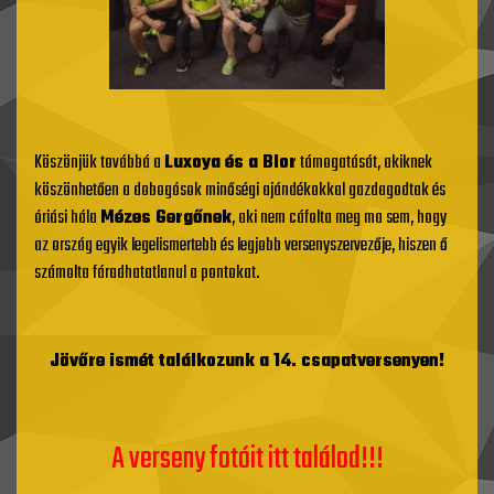
Köszönjük továbbá a
Luxoya és a Blor
támogatását, akiknek
köszönhetően a dobogósok minőségi ajándékokkal gazdagodtak és
óriási hála
Mézes Gergőnek
, aki nem cáfolta meg ma sem, hogy
az ország egyik legelismertebb és legjobb versenyszervezője, hiszen ő
számolta fáradhatatlanul a pontokat.
Jövőre ismét találkozunk a 14. csapatversenyen!
A verseny fotóit itt találod!!!