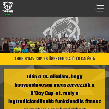
THOR B’DAY CUP 26 ÖSSZEFOGLALÓ ÉS GALÉRIA
Idén a 13. alkalom, hogy
hagyományosan megszervezzük a
B’Day Cup-ot, mely a
legtradicionálisabb funkcionális fitnesz