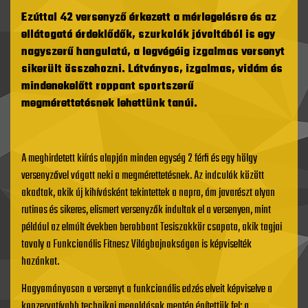
Ezúttal 42 versenyző érkezett a mérlegelésre és az
ellátogató érdeklődők, szurkolók jóvoltából is egy
nagyszerű hangulatú, a legvégéig izgalmas versenyt
sikerült összehozni. Látványos, izgalmas, vidám és
mindenekelőtt roppant sportszerű
megmérettetésnek lehettünk tanúi.
A meghirdetett kiírás alapján minden egység 2 férfi és egy hölgy
versenyzővel vágott neki a megmérettetésnek. Az indculók között
akadtak, akik új kihívásként tekintettek a napra, ám javarészt olyan
rutinos és sikeres, elismert versenyzők indultak el a versenyen, mint
például az elmúlt években berobbant Tesiszakkör csapata, akik tagjai
tavaly a Funkcionális Fitnesz Világbajnokságon is képviselték
hazánkat.
Hagyományosan a versenyt a funkcionális edzés elveit képviselve a
konzervatívabb technikai megoldások mentén építettük fel: a