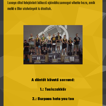
Luxoya által felajánlott bőkezű ajándékcsomagot vihette haza, amik
mellé a Blor utalványait is átadtuk.
A döntőt követő sorrend:
1.: Tesiszakkör
2.: Burpees hate you too