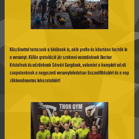
Köszönettel tartozunk a bíróknak is, akik profin és kitartóan hozták le
a versenyt. Külön gratuláció jár szakmai vezetőnknek Becher
Kristofnak és edzőnknek Sárvári Gergőnek, valamint a komplett edzői
csapatunknak a nagyszerű versenyfeladatsor összeállításáért és a nap
zökkenőmentes lehozataláért!