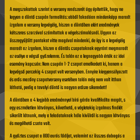
A megszokottak szerint a verseny rendszerét úgy építettük, hogy ne
legyen a döntő csupán formalitás: ebből fakadóan mindenképp maradt
izgalom a verseny legvégéig, hiszen a döntőben elért eredmények
kétszeres szorzóval számítottak a végelszámolásnál. Ugyan az
összegyűjtött pontokat vitte magával mindenki, de így is a legvégéig
maradt az izgalom, hiszen a döntős csapatoknak egyránt megmaradt
az esélye a végső győzelemre. És talán ez a legnagyobb érték az idei
esemény kapcsán: Nem csupán 1-2 csapat emelkedett ki, hanem a
legvégső percekig 4 csapat volt versenyben. Ennyire kiegyensúlyozott
és erős mezőny csapatverseny esetében talán még nem volt itthon
látható, pedig a tavalyi döntő is nagyon erősre sikeredett!
A döntőben a 4 legjobb eredménnyel bíró gárda kvalifikálta magát, s
egy eszméletlen látványos, követhető, a végletekig izgalmas finálét
sikerült látnunk, mely a feladatoknak hála kivülről is nagyon látványos
és megélhető csata volt.
A győztes csapat a 800 eurós fődíjat, valamint az összes dobogós a