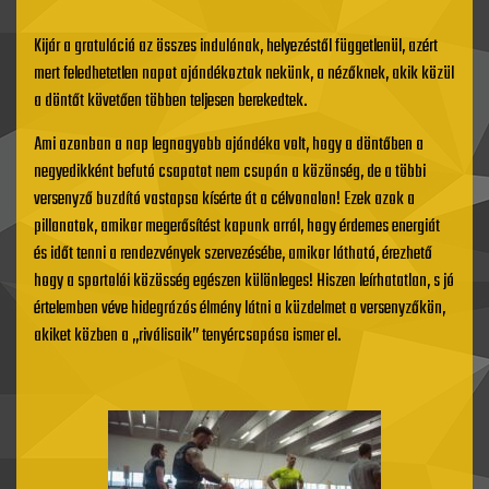
Kijár a gratuláció az összes indulónak, helyezéstől függetlenül, azért
mert feledhetetlen napot ajándékoztak nekünk, a nézőknek, akik közül
a döntőt követően többen teljesen berekedtek.
Ami azonban a nap legnagyobb ajándéka volt, hogy a döntőben a
negyedikként befutó csapatot nem csupán a közönség, de a többi
versenyző buzdító vastapsa kísérte át a célvonalon! Ezek azok a
pillanatok, amikor megerősítést kapunk arról, hogy érdemes energiát
és időt tenni a rendezvények szervezésébe, amikor látható, érezhető
hogy a sportolói közösség egészen különleges! Hiszen leírhatatlan, s jó
értelemben véve hidegrázós élmény látni a küzdelmet a versenyzőkön,
akiket közben a „riválisaik” tenyércsapása ismer el.