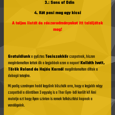
3.: Sons of Odin
4. Két pasi meg egy kicsi
A teljes listát és részeredményeket itt találjátok
meg!
Gratulálunk
a győztes
Tesiszakkör
csapatnak, hiszen
megérdemelten lettek ők a legjobbak ezen a napon!
Kolláth Ivett,
Török Roland és Hajós Kornél
megélrdemelten álltak a
dobogó tetejére.
Mi pedig szerényen hadd legyünk büszkék arra, hogy a legjobb négy
csapatból a döntőben 3 egység is a Thor Gym-ből került ki! Ami
mutatja azt hogy ilyen szinten is remek felkészítést kapnak a
vendégeink.