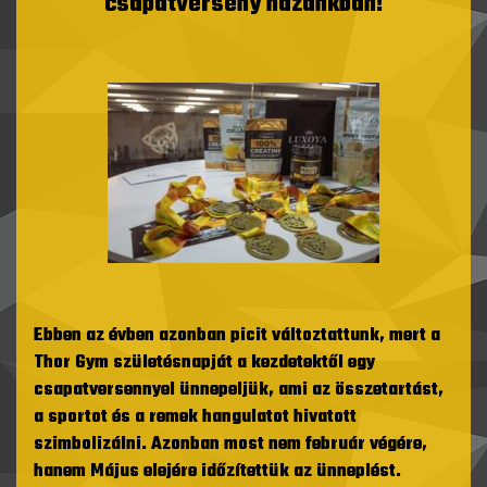
csapatverseny hazánkban!
Ebben az évben azonban picit változtattunk, mert a
Thor Gym születésnapját a kezdetektől egy
csapatversennyel ünnepeljük, ami az összetartást,
a sportot és a remek hangulatot hivatott
szimbolizálni. Azonban most nem február végére,
hanem Május elejére időzítettük az ünneplést.