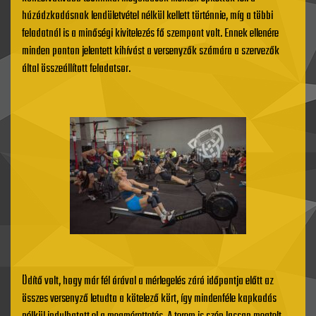
húzódzkodásnak lendületvétel nélkül kellett történnie, míg a többi
feladatnál is a minőségi kivitelezés fő szempont volt. Ennek ellenére
minden ponton jelentett kihívást a versenyzők számára a szervezők
által összeállított feladatsor.
Üdítő volt, hogy már fél órával a mérlegelés záró időpontja előtt az
összes versenyző letudta a kötelező kört, így mindenféle kapkodás