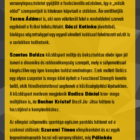
versenytapasztalatot gyújtött a funkcionális edzésben, így a „másik
oldal” szempontjait is hitelesen képviseli a stábban. Ám említhetjük
Torma Ádám
ot is, aki nem véletlenül felel a rendvédelmi szervek
egyikénél a fizikai felkészítésért.
Géczi Katinka
jóvoltából,
biológus végzettséggel egy egyedi elméleti tudással felvértezett edzőt is
a sorinkban tudhatunk.
Szentes Balázs
küzdősport múltja és boksztudása révén igen jól
ismeri a dinamika és robbanékonyság szerepét, mely a súlyemeléssel
kiegészülve egy igen komplex tudást eredményez. Ezek mellett Balázs
egy olyan csapatot is maga köré épített a Functional Strength keretin
belül, akik fáradhatatatlanul segítenek a közösségépítési lépésekben.
A küzdősport motívum megjelenik
Radics Dániel
krav-maga
múltjában is, de
Becher Kristof
Brazil Jiu-Jitsu háttere is
hozzájárul a komplexitáshoz.
Az olimpiai súlyemelés sportága egészen parádés hátteret ad a
szakmai stábnak:
Szuromi Tímea
olimpikonként és az egyik
legeredményesebb hazai női versenyzőként, míg
Pálinkás