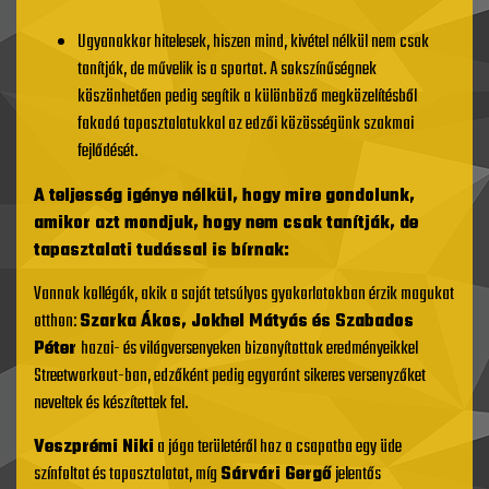
Ugyanakkor hitelesek, hiszen mind, kivétel nélkül nem csak
tanítják, de művelik is a sportot. A sokszínűségnek
köszönhetően pedig segítik a különböző megközelítésből
fakadó tapasztalatukkal az edzői közösségünk szakmai
fejlődését.
A teljesség igénye nélkül, hogy mire gondolunk,
amikor azt mondjuk, hogy nem csak tanítják, de
tapasztalati tudással is bírnak:
Vannak kollégák, akik a saját tetsúlyos gyakorlatokban érzik magukat
otthon:
Szarka Ákos, Jokhel Mátyás és Szabados
Péter
hazai- és világversenyeken bizonyítottak eredményeikkel
Streetworkout-ban, edzőként pedig egyaránt sikeres versenyzőket
neveltek és készítettek fel.
Veszprémi Niki
a jóga területéről hoz a csapatba egy üde
színfoltot és tapasztalatot, míg
Sárvári Gergő
jelentős