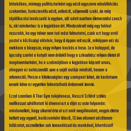
birtokában, mintegy polihisztorként egy edző egyszerre rehablitációs
szakember, funkcionális edző, erőedző, súlyemelő szaki, de még
táplálkozási tanácsadó is egyben, sőt adott esetben életvezetési coach
is, aki mindenhez is a legjobban ért. Mindezeknél még egy fokkal
rosszabb, ha egy tréner nem tud mást felmutatni, csak azt hogy arról
postol a közösségi oldalain, hogy ő éppen mit eszik, miképpen edz és
mekkora a bicepsze, vagy milyen kockás a hasa. Le a kalappal, de
igazság szerint a kutyát nem érdekli hogy a szívsebész milyen életet él
magánemberként, ha a szakmájában a legjobban képzett orvos,
ahogyan az autószerelőt sem a saját autója minősíti, hanem a
referenciái. Persze a hitelességhez egy szempont lehet, de korántsem
ennek kéne az egyetlen felmutatható érdemnek lennie.
Ezzel szemben A Thor Gym tulajdonosa, Hosszú Szilárd széles
mellkassal sétálhatott ki átvenni ezt a díjat az este folyamán:
mindamellett, hogy sikerrel érte el azt amit megálmodott, vagyis életre
keltett egy egyedi, kuriózumként létező, 13 éve elismert edzőterem-
hálózatot, eszméletlen sok lemondással és munkával, kitartással!