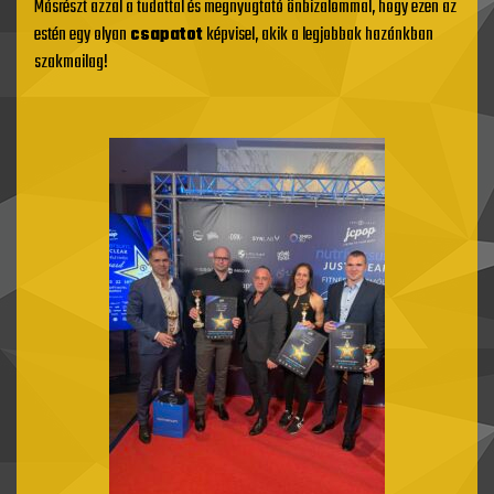
Másrészt azzal a tudattal és megnyugtató önbizalommal, hogy ezen az
estén egy olyan
csapatot
képvisel, akik a legjobbak hazánkban
szakmailag!