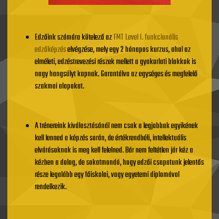
Edzőink számára kötelező az
FMT Level I. funkcionális
edzőképzés
elvégzése, mely egy 2 hónapos kurzus, ahol az
elméleti, edzéstrevezési részek mellett a gyakorlati blokkok is
nagy hangsúlyt kapnak. Garantálva az egységes és megfelelő
szakmai alapokat.
A trénereink kiválasztásánál nem csak a legjobbak egyikének
kell lenned a képzés során, de értékrendbéli, intellektuális
elvárásoknak is meg kell felelned. Bár nem feltétlen jár kéz a
kézben a dolog, de sokatmondó, hogy edzői csapatunk jelentős
része legalább egy főiskolai, vagy egyetemi diplomával
rendelkezik.