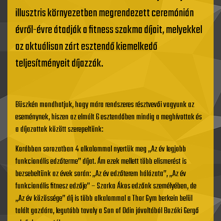
illusztris környezetben megrendezett ceremónián
évről-évre átadják a fitness szakma díjait, melyekkel
az aktuálisan zárt esztendő kiemelkedő
teljesítményeit díjazzák.
Büszkén mondhatjuk, hogy mára rendszeres résztvevői vagyunk az
eseménynek, hiszen az elmúlt 6 esztendőben mindig a meghívottak és
a díjazottak között szerepeltünk:
Korábban sorozatban 4 alkalommal nyertük meg „Az év legjobb
funkcionális edzőterme” díjat. Ám ezek mellett több elismerést is
bezsebeltünk az évek során: „Az év edzőterem hálózata”, „Az év
funkcionális fitnesz edzője” – Szarka Ákos edzőnk személyében, de
„Az év közössége” díj is több alkalommal a Thor Gym berkein belül
talált gazdára, legutóbb tavaly a Son of Odin jóvoltából Bozóki Gergő