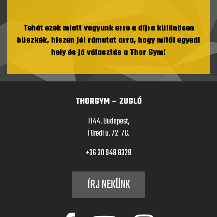
Tehát ezek miatt vagyunk erre a díjra különösen
büszkék, hiszen jól rámutat arra, hogy mitől egyedi
hely és jó választás a Thor Gym!
THORGYM – ZUGLÓ
1144. Budapest,
Füredi u. 72-76.
+36 30 948 8328
ÍRJ NEKÜNK