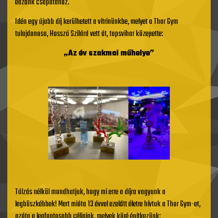
edzőnk csapatához.
Idén egy újabb díj kerülhetett a vitrinünkbe, melyet a Thor Gym
tulajdonosa, Hosszú Szilárd vett át, tapsvihar közepette:
„Az év szakmai műhelye”
Túlzás nélkül mondhatjuk, hogy mi erre a díjra vagyunk a
legbüszkébbek! Mert mióta 13 évvel ezelőtt életre hívtuk a Thor Gym-et,
azóta a legfontosabb céljaink, melyek köré építkezünk: