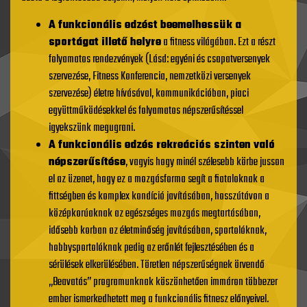
A funkcionális edzést beemelhessük a
sportágat illető helyre
a fitness világában. Ezt a részt
folyamatos rendezvények (Lásd: egyéni és csapatversenyek
szervezése, Fitness Konferencia, nemzetközi versenyek
szervezése) életre hívásával, kommunikációban, piaci
együttműködésekkel és folyamatos népszerűsítéssel
igyekszünk megugrani.
A funkcionális edzés rekreációs szinten való
népszerűsítése
, vagyis hogy minél szélesebb körbe jusson
el az üzenet, hogy ez a mozgásforma segít a fiataloknak a
fittségben és komplex kondíció javításában, hosszútávon a
középkorúaknak az egészséges mozgás megtartásában,
idősebb korban az életminőség javításában, sportolóknak,
hobbysportolóknak pedig az erőnlét fejlesztésében és a
sérülések elkerülésében. Töretlen népszerűségnek örvendő
„Beavatás” programunknak köszönhetően immáron többezer
ember ismerkedhetett meg a funkcionális fitnesz előnyeivel.