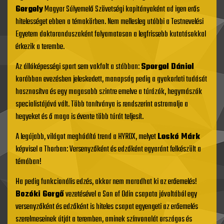
Gergely
Magyar Súlyemelő Szövetségi kapitányaként ad igen erős
hitelességet ebben a témakörben. Nem mellesleg utóbbi a Testnevelési
Egyetem doktoranduszaként folyamatosan a legfrissebb kutatásokkal
érkezik a terembe.
Az állóképességi sport sem vakfolt a stábban:
Spergel Dániel
korábban evezésben jeleskedett, manapság pedig a gyakorlati tudását
hasznosítva és egy magasabb szintre emelve a túrázók, hegymászók
specialistájává vált. Több tanítványa is rendszerint ostromolja a
hegyeket és ő maga is évente több túrát teljesít.
A legújabb, világot meghódító trend a HYROX, melyet
Leskó Márk
képvisel a Thorban: Versenyzőként és edzőként egyaránt felkészült a
témában!
Ha pedig funkcionális edzés, akkor nem maradhat ki az erőemelés!
Bozóki Gergő
vezetésével a Son of Odin csapata jóvoltából egy
versenyzőként és edzőként is hiteles csapat egyengeti az erőemelés
szerelmeseinek útját a teremben, aminek színvonalát országos és