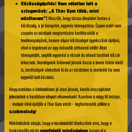
Közösségépítés! Nem véletlen lett a
szlogenünk: „A Thor Gym több, mint
edzőterem”!
Hisszük, hogy társas lényként fontos a
közösség, a jó hangulat, egymás támogatása. Éppen ezért nem
csupán az edzések megtartására korlátozódik a
tevékenységünk, hanem olyan közösséget igyekszünk építeni,
ahol a tagoknak ez egy második otthonná válik! Ahol
támogatják, segítik egymást a társak és ahová barátok közzé
érkeznek. Vendégeink örömmel járnak össze a terem falain kívül
is, barátságok alakultak ki és az edzésben is motiváló ha nem
egyedül kell küzdeni.
Hogy ezekben a kitételekben jó úton járunk, kiváló visszajelzést
jelentettek a korábban elnyert elismerések! Azonban a négy fő bástya,
– melyek köré építjük a Thor Gym várát – legfontosabb pillére a
szakmaiság
!
Működésünk alapja, hogy a kezdetektől törekszünk arra, hogy a
funkcionális edzés
megfelelő minőségben
jusson el a