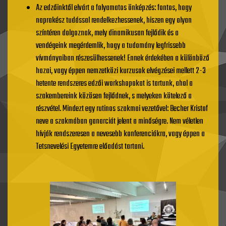
Az edzőinktől elvárt a folyamatos önképzés: fontos, hogy
naprakész tudással rendelkezhessenek, hiszen egy olyan
színtéren dolgoznak, mely dinamikusan fejlődik és a
vendégeink megérdemlik, hogy a tudomány legfrissebb
vívmányaiban részesülhessenek! Ennek érdekében a különböző
hazai, vagy éppen nemzetközi kurzusok elvégzései mellett 2-3
hetente rendszeres edzői workshopokat is tartunk, ahol a
szakembereink közösen fejlődnek, s melyeken kötelező a
részvétel. Mindezt egy rutinos szakmai vezetővel: Becher Kristof
neve a szakmában ganarciát jelent a minőségre. Nem véletlen
hívják rendszeresen a nevesebb konferenciákra, vagy éppen a
Tetsnevelési Egyetemre előadást tartani.