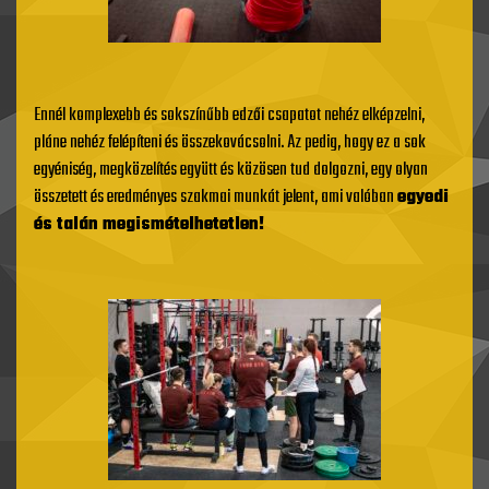
Ennél komplexebb és sokszínűbb edzői csapatot nehéz elképzelni,
pláne nehéz felépíteni és összekovácsolni. Az pedig, hogy ez a sok
egyéniség, megközelítés együtt és közösen tud dolgozni, egy olyan
összetett és eredményes szakmai munkát jelent, ami valóban
egyedi
és talán megismételhetetlen!