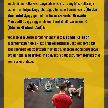
mostmár nemzetközi versenyeredmények is bizonyítják. Mellesleg a
csapatban dolgozik egy tehetséges, feltörekvő versenyző is (
Bodai
Bernadett
), egy sportrehabilitációs szakember (
Bozóki
Marcell
) és egy nagyon alapos, körültekintő személyi edző
(
Káplár-Balogh Ági
) is.
Végül,de nem utolsó sorban térjünk vissza
Becher Kristof
szakmai vezetőnkre, aki ezt a felelősségteljes munkakört nem a két
szép szeméért kapta: évtizedes távlatban, rengeteg képzést elvégezve
gyarapította mind elméleti, mind gyakorlati tudását, mely beemelte őt a
honi szakmai elitbe.