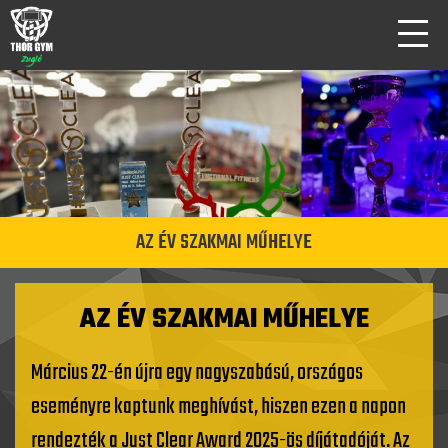
AZ ÉV SZAKMAI MŰHELYE
AZ ÉV SZAKMAI MŰHELYE
Március 22-én újra egy nagyszabású, országos
eseményre kaptunk meghívást, hiszen ezen a napon
rendezték a Just Clear Award 2025-ös díjátadóját. Az