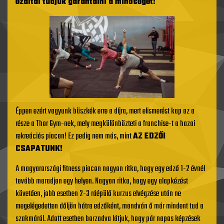
ezáltal tudjuk garantálni a minőséget!
Éppen ezért vagyunk büszkék erre a díjra, mert elismerést kap az a
része a Thor Gym-nek, mely megkülönbözteti a franchise-t a hazai
rekreációs piacon! Ez pedig nem más, mint
AZ EDZŐI
CSAPATUNK!
A magyarországi fitness piacon nagyon ritka, hogy egy edző 1-2 évnél
tovább maradjon egy helyen. Nagyon ritka, hogy egy alapkézést
követően, jobb esetben 2-3 ráépülő kurzus elvégzése után ne
megelégedetten dőljön hátra edzőként, mondván ő már mindent tud a
szakmáról. Adott esetben borzadva látjuk, hogy pár napos képzések