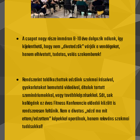
A csapat nagy része immáron 8-10 éve dolgozik nálunk, így
kijelenthető, hogy nem „divatedzők” várják a vendégeket,
hanem elhivatott, tudatos, valós szakemberek!
Rendszerint találkozhattok edzőink szakmai írásaival,
gyakorlatokat bemutató videóival, általuk tartott
szemináriumokkal, vagy továbbképzésekkel. Sőt, sok
kollégánk az éves Fitness Konferencia előadói között is
rendszeresen feltűnik. Nem a divatos „nézd ma mit
ettem/edzettem” képekkel operálnak, hanem releváns szakmai
tudásukkal!