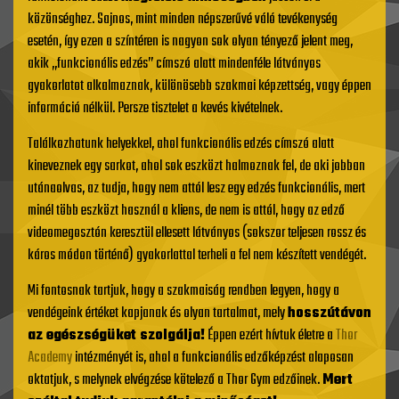
közönséghez. Sajnos, mint minden népszerűvé váló tevékenység
esetén, így ezen a színtéren is nagyon sok olyan tényező jelent meg,
akik „funkcionális edzés” címszó alatt mindenféle látványos
gyakorlatot alkalmaznak, különösebb szakmai képzettség, vagy éppen
információ nélkül. Persze tisztelet a kevés kivételnek.
Találkozhatunk helyekkel, ahol funkcionális edzés címszó alatt
kineveznek egy sarkot, ahol sok eszközt halmoznak fel, de aki jobban
utánaolvas, az tudja, hogy nem attól lesz egy edzés funkcionális, mert
minél több eszközt használ a kliens, de nem is attól, hogy az edző
videomegosztón keresztül ellesett látványos (sokszor teljesen rossz és
káros módon történő) gyakorlattal terheli a fel nem készített vendégét.
Mi fontosnak tartjuk, hogy a szakmaiság rendben legyen, hogy a
vendégeink értéket kapjanak és olyan tartalmat, mely
hosszútávon
az egészségüket szolgálja!
Éppen ezért hívtuk életre a
Thor
Academy
intézményét is, ahol a funkcionális edzőképzést alaposan
oktatjuk, s melynek elvégzése kötelező a Thor Gym edzőinek.
Mert