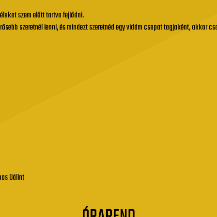
okat szem előtt tartva fejlődni.
erősebb szeretnél lenni, és mindezt szeretnéd egy vidám csapat tagjaként, akkor c
os Bálint