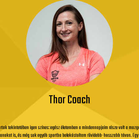
Thor Coach
ortok tekintetében igen színes: egész életemben a mindennapjaim része volt a moz
tonokat is, és még sok egyéb sportba belekóstoltam rövidebb-hosszabb távon. Egy t