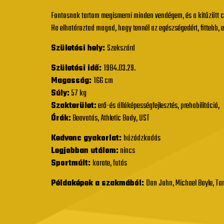
Fontosnak tartom megismerni minden vendégem, és a kitűzött cél
Ha elhatároztad magad, hogy tennél az egészségedért, fittebb, 
Születési hely:
Szekszárd
Születési idő:
1984.03.29.
Magasság:
166 cm
Súly:
57 kg
Szakterület:
erő-és állóképességfejlesztés, prehabilitáció,
Órák:
Beavatás, Athletic Body, UST
Kedvenc gyakorlat:
húzódzkodás
Legjobban utálom:
nincs
Sportmúlt:
karate, futás
Példaképek a szakmából:
Dan John, Michael Boyle, Tan