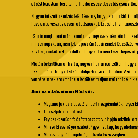
edzést kerestem, kerültem a Thorba és egy Beavatás csoportba.
Nagyon tetszett az edzés felépítése, az, hogy az alapoktól tanu
figyelembe veszi az egyéni adottságokat. Ezt sehol nem tapaszta
Régóta megfogant már a gondolat, hogy szeretném átadni az ed
mindennapokban, nem jelent problémát pár emelet lépcsőzés, v
közben, amikről azt gondoltad, hogy soha nem leszel képes rá: 
Miután bekerültem a Thorba, nagyon hamar realizáltam, hogy a f
azzal a céllal, hogy edzőként dolgozhassak a Thorban. Azóta a 
vendégeimnek szakmailag a legtöbbet tudjam nyújtani céljaik e
Ami az edzéseimen Rád vár:
Megtanuljuk az alapvető emberi mozgásminták helyes kiv
Fejlesztjük a mobilitást
Egy szakszerűen felépített edzésterv alapján edzünk, amiv
Mindenki személyre szabott figyelmet kap, hogy elérhesse 
Mindezt egy jó hangulatú, motiváló közösségben