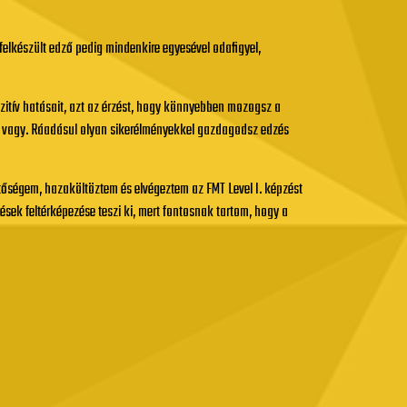
felkészült edző pedig mindenkire egyesével odafigyel,
itív hatásait, azt az érzést, hogy könnyebben mozogsz a
b vagy. Ráadásul olyan sikerélményekkel gazdagodsz edzés
etőségem, hazaköltöztem és elvégeztem az FMT Level I. képzést
sek feltérképezése teszi ki, mert fontosnak tartom, hogy a