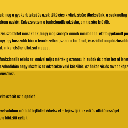
ljuk meg a gyakorlatokat és azok tökéletes kivitelezésére törekszünk, a szakmailag 
ltam azelőtt. Beleszerettem a funkcionális edzésbe, amit azóta is űzök.
zés szeretetét másoknak, hogy megismerjék annak mindennapi életre gyakorolt poz
agy egy hosszabb túra a természetben, szebb a tartásod, és ezáltal magabiztosab
pl. mikor elsőre felhúzod magad.
unkcionális edzés az, amivel teljes mértékig azonosulni tudok és amint lett rá leh
szabadidőm nagy részét is az edzésekre való készülés, az önképzés és továbbképzé
léréséhez.
itelezését az alapoktól
el valóban mérhető fejlődést érhetsz el – fejlesztjük az erő és állóképességet
a kitűzött céljait