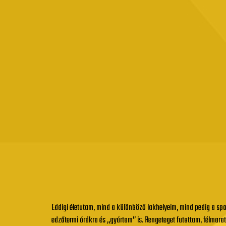
Eddigi életutam, mind a különböző lakhelyeim, mind pedig a sp
edzőtermi órákra és „gyúrtam” is. Rengeteget futottam, félmara