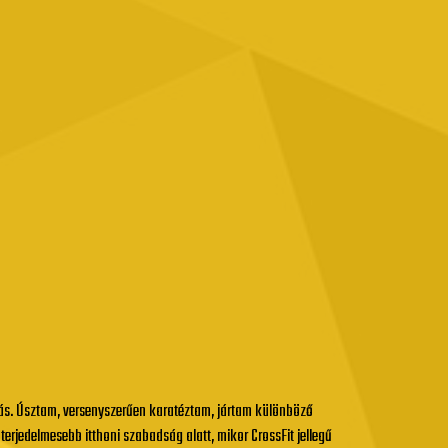
gás. Úsztam, versenyszerűen karatéztam, jártam különböző
erjedelmesebb itthoni szabadság alatt, mikor CrossFit jellegű