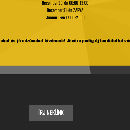
December 30-án 08:00-12:00
December 31-én ZÁRVA
Januar 1-én 17:00-21:00
ket és jó edzéseket kívánunk! Jövőre pedig új lendülettel v
ÍRJ NEKÜNK