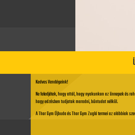
Kedves Vendégeink!
Ne feledjétek, hogy attól, hogy nyakunkon az ünnepek és roh
hogy edzésben tudjatok maradni, bűntudat nélkül.
A Thor Gym Újbuda és Thor Gym Zugló termei az alábbiak szeri