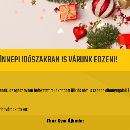
ÜNNEPI IDŐSZAKBAN IS VÁRUNK EDZENI!
anás, az egész évben befeketett munkát nem illik és nem is szabad elhanyagolni! É
nt várnak titeket:
Thor Gym Újbuda: