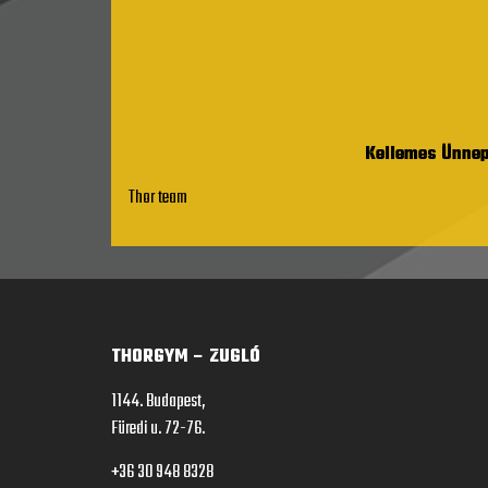
Kellemes Ünnepe
Thor team
THORGYM – ZUGLÓ
1144. Budapest,
Füredi u. 72-76.
+36 30 948 8328