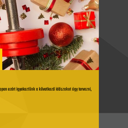
ppen ezért igyekeztünk a következő időszakot úgy tervezni,